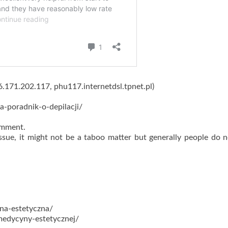
46.171.202.117, phu117.internetdsl.tpnet.pl)
wa-poradnik-o-depilacji/
comment.
ssue, it might not be a taboo matter but generally people do n
na-estetyczna/
medycyny-estetycznej/