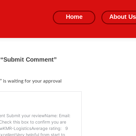
Skip
to
Home
About Us
content
: “Submit Comment”
s waiting for your approval