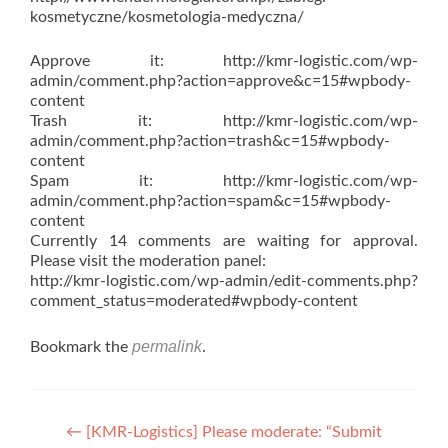
kosmetyczne/kosmetologia-medyczna/
Approve it: http://kmr-logistic.com/wp-
admin/comment.php?action=approve&c=15#wpbody-
content
Trash it: http://kmr-logistic.com/wp-
admin/comment.php?action=trash&c=15#wpbody-
content
Spam it: http://kmr-logistic.com/wp-
admin/comment.php?action=spam&c=15#wpbody-
content
Currently 14 comments are waiting for approval.
Please visit the moderation panel:
http://kmr-logistic.com/wp-admin/edit-comments.php?
comment_status=moderated#wpbody-content
permalink
Bookmark the
.
Post
←
[KMR-Logistics] Please moderate: “Submit