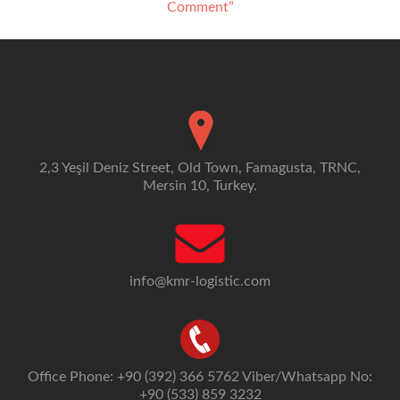
Comment”
navigation
2,3 Yeşil Deniz Street, Old Town, Famagusta, TRNC,
Mersin 10, Turkey.
info@kmr-logistic.com
Office Phone: +90 (392) 366 5762 Viber/Whatsapp No:
+90 (533) 859 3232