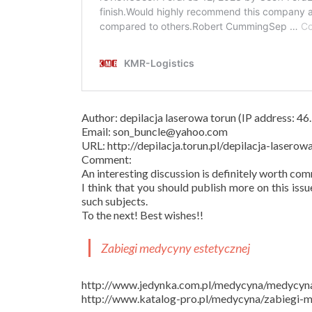
Author: depilacja laserowa torun (IP address: 46
Email: son_buncle@yahoo.com
URL: http://depilacja.torun.pl/depilacja-laserow
Comment:
An interesting discussion is definitely worth co
I think that you should publish more on this iss
such subjects.
To the next! Best wishes!!
Zabiegi medycyny estetycznej
http://www.jedynka.com.pl/medycyna/medycyna
http://www.katalog-pro.pl/medycyna/zabiegi-m