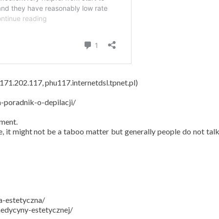
.171.202.117, phu117.internetdsl.tpnet.pl)
a-poradnik-o-depilacji/
mment.
ue, it might not be a taboo matter but generally people do not tal
-estetyczna/
edycyny-estetycznej/