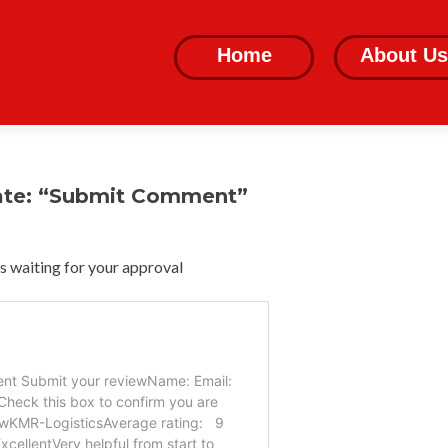
Skip
to
Home
About Us
content
ate: “Submit Comment”
 waiting for your approval