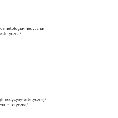
/kosmetologia-medyczna/
estetyczna/
gi-medycyny-estetycznej/
yna-estetyczna/