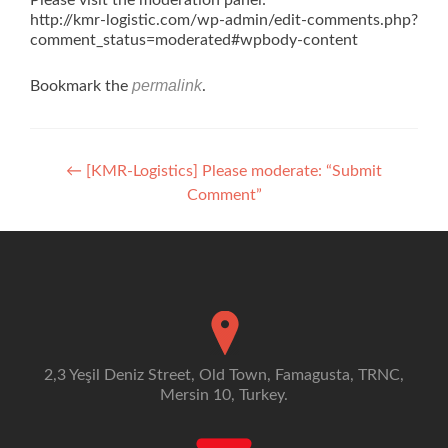
Please visit the moderation panel:
http://kmr-logistic.com/wp-admin/edit-comments.php?
comment_status=moderated#wpbody-content
permalink
Bookmark the
.
Post
←
[KMR-Logistics] Please moderate: “Submit
Comment”
navigation
2,3 Yeşil Deniz Street, Old Town, Famagusta, TRNC,
Mersin 10, Turkey.