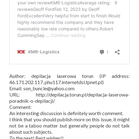
Author: depilacja laserowa torun (IP address:
46.171.202.117, phu117.internetdsl.tpnet.pl)
Email: son_buncle@yahoo.com
URL: http://depilacja.torun.pl/depilacja-laserowa-
poradnik-o-depilacji/
Comment:
An interesting discussion is definitely worth comment.
I think that you should publish more on this issue, it might
not be a taboo matter but generally people do not talk
about such subjects.
To the next! Best wishes!!