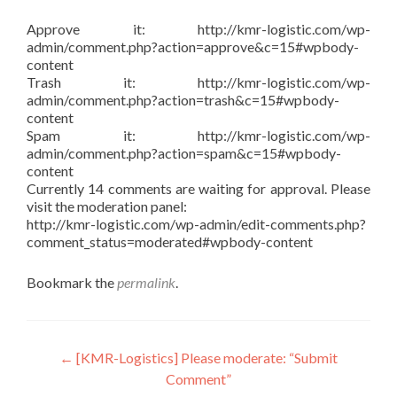
Approve it: http://kmr-logistic.com/wp-
admin/comment.php?action=approve&c=15#wpbody-
content
Trash it: http://kmr-logistic.com/wp-
admin/comment.php?action=trash&c=15#wpbody-
content
Spam it: http://kmr-logistic.com/wp-
admin/comment.php?action=spam&c=15#wpbody-
content
Currently 14 comments are waiting for approval. Please
visit the moderation panel:
http://kmr-logistic.com/wp-admin/edit-comments.php?
comment_status=moderated#wpbody-content
Bookmark the
permalink
.
Post
←
[KMR-Logistics] Please moderate: “Submit
Comment”
navigation