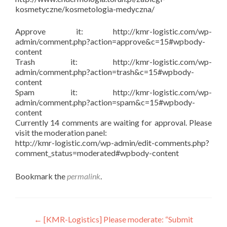
kosmetyczne/kosmetologia-medyczna/
Approve it: http://kmr-logistic.com/wp-
admin/comment.php?action=approve&c=15#wpbody-
content
Trash it: http://kmr-logistic.com/wp-
admin/comment.php?action=trash&c=15#wpbody-
content
Spam it: http://kmr-logistic.com/wp-
admin/comment.php?action=spam&c=15#wpbody-
content
Currently 14 comments are waiting for approval. Please
visit the moderation panel:
http://kmr-logistic.com/wp-admin/edit-comments.php?
comment_status=moderated#wpbody-content
Bookmark the
permalink
.
Post
←
[KMR-Logistics] Please moderate: “Submit