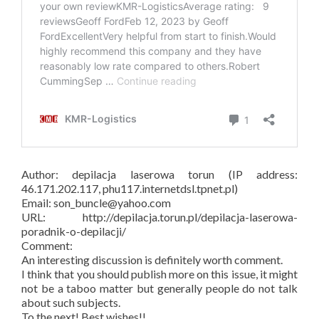
Author: depilacja laserowa torun (IP address:
46.171.202.117, phu117.internetdsl.tpnet.pl)
Email: son_buncle@yahoo.com
URL: http://depilacja.torun.pl/depilacja-laserowa-
poradnik-o-depilacji/
Comment:
An interesting discussion is definitely worth comment.
I think that you should publish more on this issue, it might
not be a taboo matter but generally people do not talk
about such subjects.
To the next! Best wishes!!