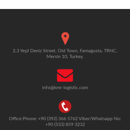
navigation
2,3 Yeşil Deniz Street, Old Town, Famagusta, TRNC,
Mersin 10, Turkey.
info@kmr-logistic.com
Office Phone: +90 (392) 366 5762 Viber/Whatsapp No:
+90 (533) 859 3232