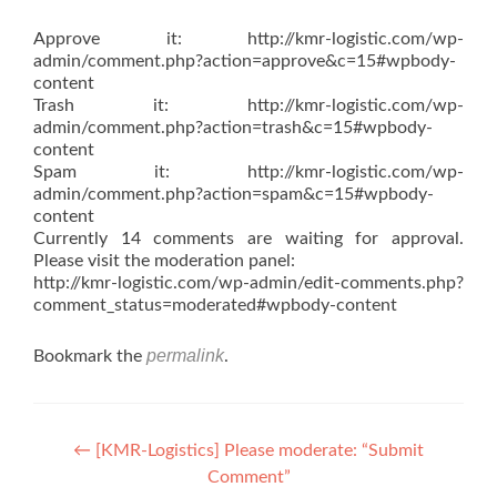
Approve it: http://kmr-logistic.com/wp-
admin/comment.php?action=approve&c=15#wpbody-
content
Trash it: http://kmr-logistic.com/wp-
admin/comment.php?action=trash&c=15#wpbody-
content
Spam it: http://kmr-logistic.com/wp-
admin/comment.php?action=spam&c=15#wpbody-
content
Currently 14 comments are waiting for approval.
Please visit the moderation panel:
http://kmr-logistic.com/wp-admin/edit-comments.php?
comment_status=moderated#wpbody-content
permalink
Bookmark the
.
Post
←
[KMR-Logistics] Please moderate: “Submit
Comment”
navigation