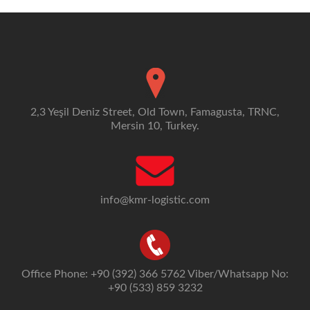
2,3 Yeşil Deniz Street, Old Town, Famagusta, TRNC,
Mersin 10, Turkey.
info@kmr-logistic.com
Office Phone: +90 (392) 366 5762 Viber/Whatsapp No:
+90 (533) 859 3232