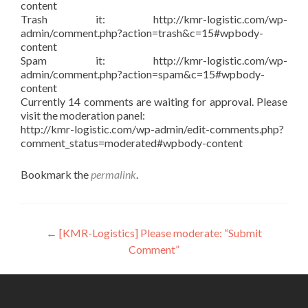
content
Trash it: http://kmr-logistic.com/wp-
admin/comment.php?action=trash&c=15#wpbody-
content
Spam it: http://kmr-logistic.com/wp-
admin/comment.php?action=spam&c=15#wpbody-
content
Currently 14 comments are waiting for approval. Please
visit the moderation panel:
http://kmr-logistic.com/wp-admin/edit-comments.php?
comment_status=moderated#wpbody-content
Bookmark the
permalink
.
Post
←
[KMR-Logistics] Please moderate: “Submit
Comment”
navigation