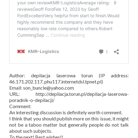
Author: depilacja laserowa torun (IP address:
46.171.202.117, phu117.internetdsl.tpnet.pl)
Email: son_buncle@yahoo.com
URL: http://depilacja.torun.pl/depilacja-laserowa-
poradnik-o-depilacji/
Comment:
An interesting discussion is definitely worth comment.
I think that you should publish more on this issue, it might
not be a taboo matter but generally people do not talk
about such subjects.
To the next! Best wishes!!