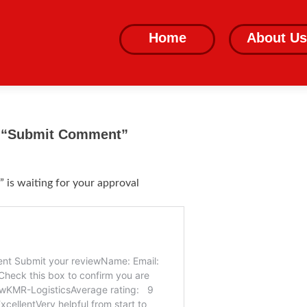
Skip
to
Home
About Us
content
: “Submit Comment”
s waiting for your approval