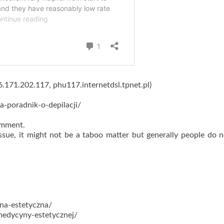
46.171.202.117, phu117.internetdsl.tpnet.pl)
wa-poradnik-o-depilacji/
comment.
ssue, it might not be a taboo matter but generally people do n
na-estetyczna/
medycyny-estetycznej/